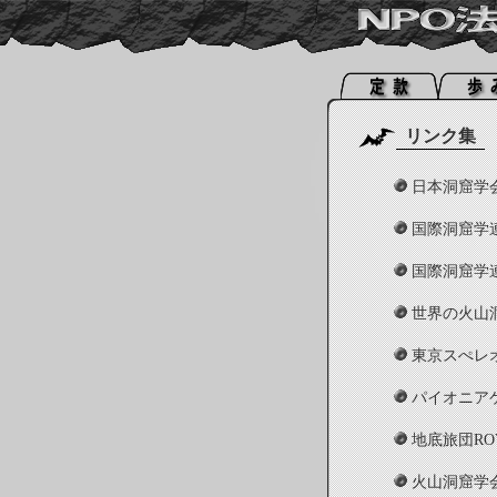
リンク集
日本洞窟学
国際洞窟学
国際洞窟学
世界の火山
東京スぺレ
パイオニア
地底旅団RO
火山洞窟学