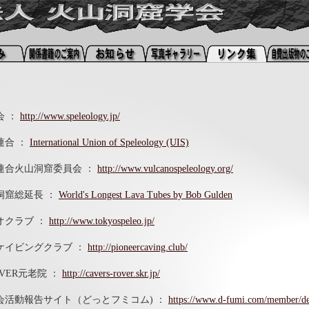
NPO法人 火山洞窟学会【リンク集】
NPO Vulcanospeleogical Society
会
：
http://www.speleology.jp/
連合
：
International Union of Speleology (UIS)
連合火山洞窟委員会
：
http://www.vulcanospeleology.org/
洞窟総延長
：
World's Longest Lava Tubes by Bob Gulden
オクラブ
：
http://www.tokyospeleo.jp/
ケイビングクラブ
：
http://pioneercaving.club/
VER元老院
：
http://cavers-rover.skr.jp/
会活動報告サイト（どっとフミコム)
：
https://www.d-fumi.com/member/de